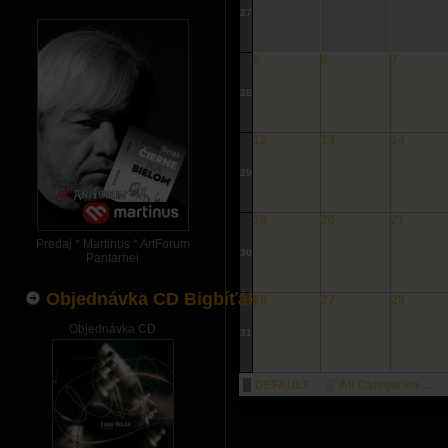
27
5
6
7
28
12
13
14
29
19
20
21
Predaj * Martinus * ArtForum
30
Pantarhei
Objednávka CD Bigbíťák
26
27
28
Objednávka CD
31
DEFAULT
All Categories ...