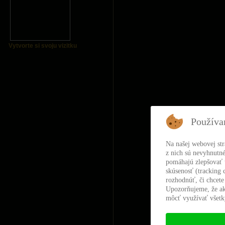
Vytvorte si svoju vizitku
Používa
Na našej webovej st
z nich sú nevyhnutné
pomáhajú zlepšovať t
skúsenosť (tracking 
rozhodnúť, či chcete
Upozorňujeme, že ak
môcť využívať všetky