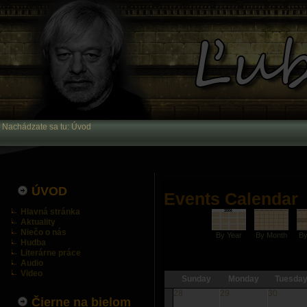
Nachádzate sa tu:
Úvod
ÚVOD
Events Calendar
Hlavná stránka
Aktuality
Niečo o nás
By Year
By Month
B
Hudba
Literárne práce
Audio
Video
Sunday
Monday
Tuesda
28
29
30
Čierne na bielom