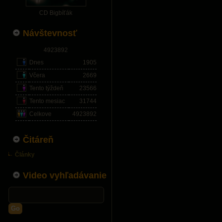
CD Bigbíťák
Návštevnosť
4923892
Dnes
1905
Včera
2669
Tento týždeň
23566
Tento mesiac
31744
Celkove
4923892
Čitáreň
Články
Video vyhľadávanie
Go