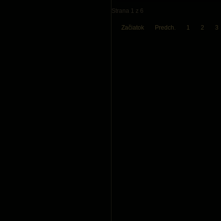
Strana 1 z 6
Začiatok
Predch.
1
2
3