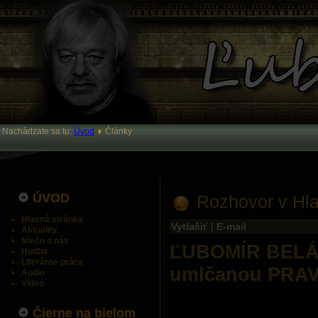
Nachádzate sa tu:
Úvod
Články
ÚVOD
Rozhovor v Hl
Hlavná stránka
Vytlačiť
|
E-mail
Aktuality
Niečo o nás
ĽUBOMÍR BELÁK:
Hudba
Literárne práce
umlčanou PRA
Audio
Video
Čierne na bielom