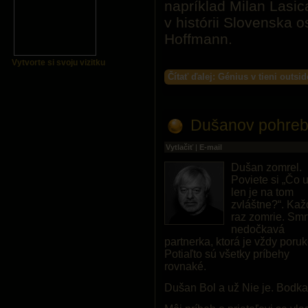
napríklad Milan Lasic
v histórii Slovenska 
Hoffmann.
Vytvorte si svoju vizitku
Čítať ďalej: Génius v tieni outsid
Dušanov pohre
Vytlačiť
|
E-mail
Dušan zomrel.
Poviete si „Čo 
len je na tom
zvláštne?“. Kaž
raz zomrie. Smr
nedočkavá
partnerka, ktorá je vždy poruk
Potiaľto sú všetky príbehy
rovnaké.
Dušan Bol a už Nie je. Bodka