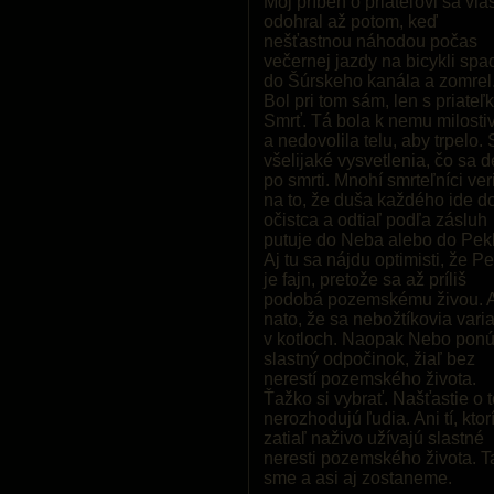
Môj príbeh o priateľovi sa vla
odohral až potom, keď
nešťastnou náhodou počas
večernej jazdy na bicykli spa
do Šúrskeho kanála a zomrel
Bol pri tom sám, len s priateľ
Smrť. Tá bola k nemu milosti
a nedovolila telu, aby trpelo.
všelijaké vysvetlenia, čo sa d
po smrti. Mnohí smrteľníci ver
na to, že duša každého ide d
očistca a odtiaľ podľa zásluh
putuje do Neba alebo do Pek
Aj tu sa nájdu optimisti, že P
je fajn, pretože sa až príliš
podobá pozemskému živou. 
nato, že sa nebožtíkovia vari
v kotloch. Naopak Nebo pon
slastný odpočinok, žiaľ bez
nerestí pozemského života.
Ťažko si vybrať. Našťastie o 
nerozhodujú ľudia. Ani tí, ktorí
zatiaľ naživo užívajú slastné
neresti pozemského života. T
sme a asi aj zostaneme.