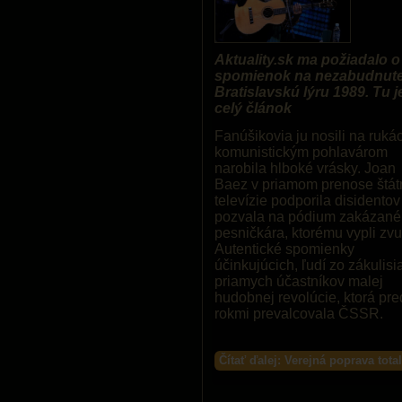
Aktuality.sk ma požiadalo o
spomienok na nezabudnut
Bratislavskú lýru 1989. Tu j
celý článok
Fanúšikovia ju nosili na ruká
komunistickým pohlavárom
narobila hlboké vrásky. Joan
Baez v priamom prenose štát
televízie podporila disidentov
pozvala na pódium zakázan
pesničkára, ktorému vypli zvu
Autentické spomienky
účinkujúcich, ľudí zo zákulisia
priamych účastníkov malej
hudobnej revolúcie, ktorá pre
rokmi prevalcovala ČSSR.
Čítať ďalej: Verejná poprava total