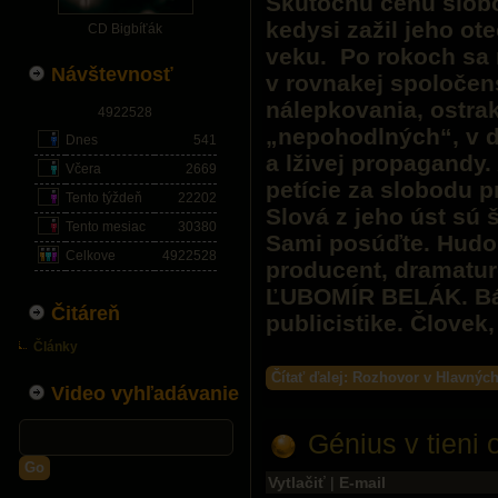
Skutočnú cenu slobo
kedysi zažil jeho ot
CD Bigbíťák
veku. Po rokoch sa 
Návštevnosť
v rovnakej spoločens
nálepkovania, ostra
4922528
„nepohodlných“, v d
Dnes
541
a lživej propagandy. 
Včera
2669
petície za slobodu p
Tento týždeň
22202
Slová z jeho úst sú š
Tento mesiac
30380
Sami posúďte. Hudob
Celkove
4922528
producent, dramaturg
ĽUBOMÍR BELÁK. Bás
Čitáreň
publicistike. Človek,
Články
Čítať ďalej: Rozhovor v Hlavnýc
Video vyhľadávanie
Génius v tieni 
Go
Vytlačiť
|
E-mail