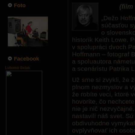
Foto
(fil
„Dežo Hoffm
súčasťou s
o slovensko
historik Keith Lowe. 
v spolupráci dvoch P
Hoffmann – fotograf 
Facebook
a spoluautora námetu
a scenáristu Patrika 
Lubomir Belak
Už sme si zvykli, že 
plnom nezmyslov a vý
že robíte veci, ktoré 
hovoríte, čo nechcete h
nie je nič nezvyčajné.
nastavili náš svet. Sú
obdivuhodne vymykal
ovplyvňovať ich osob