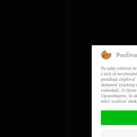
Používa
Na našej webovej st
z nich sú nevyhnutné
pomáhajú zlepšovať t
skúsenosť (tracking 
rozhodnúť, či chcete
Upozorňujeme, že ak
môcť využívať všetky