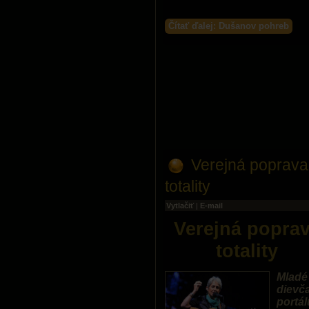
Čítať ďalej: Dušanov pohreb
Verejná poprava
totality
Vytlačiť
|
E-mail
Verejná popra
totality
Mladé
dievča
portál