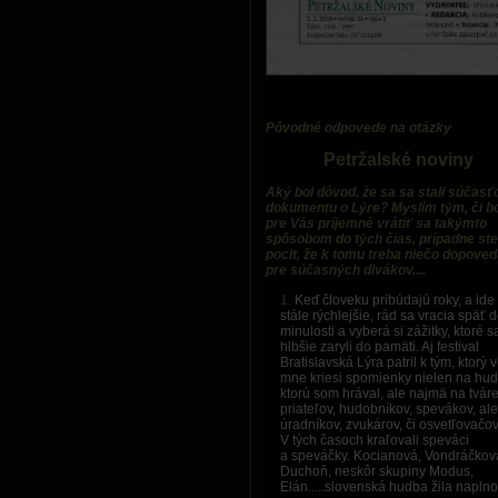
Pôvodné odpovede na otázky
Petržalské noviny
Aký bol dôvod, že sa sa stali súčasť
dokumentu o Lýre? Myslím tým, či b
pre Vás príjemné vrátiť sa takýmto
spôsobom do tých čias, prípadne ste
pocit, že k tomu treba niečo dopove
pre súčasných divákov....
Keď človeku pribúdajú roky, a ide 
stále rýchlejšie, rád sa vracia späť 
minulosti a vyberá si zážitky, ktoré s
hlbšie zaryli do pamäti. Aj festival
Bratislavská Lýra patril k tým, ktorý 
mne kriesi spomienky nielen na hud
ktorú som hrával, ale najmä na tvár
priateľov, hudobníkov, spevákov, ale
úradníkov, zvukárov, či osvetľovačov
V tých časoch kraľovali speváci
a speváčky. Kocianová, Vondráčkov
Duchoň, neskôr skupiny Modus,
Elán.....slovenská hudba žila naplno