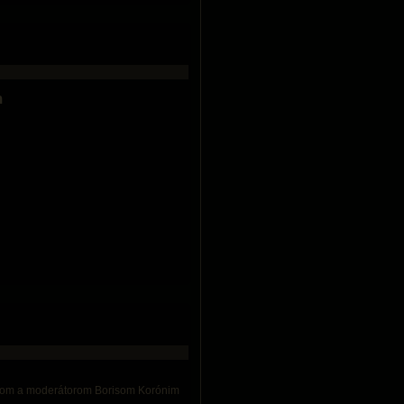
m
áľom a moderátorom Borisom Korónim