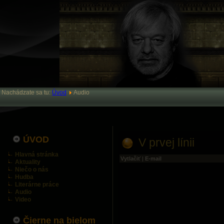
Nachádzate sa tu:
Úvod
Audio
ÚVOD
V prvej línii
Hlavná stránka
Vytlačiť
|
E-mail
Aktuality
Niečo o nás
Hudba
Literárne práce
Audio
Video
Čierne na bielom