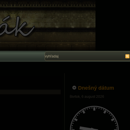
Vítam Vás na stránke Ľubo Belák. Dúfam, ž
Dnešný dátum
štvrtok, 6 august 2026