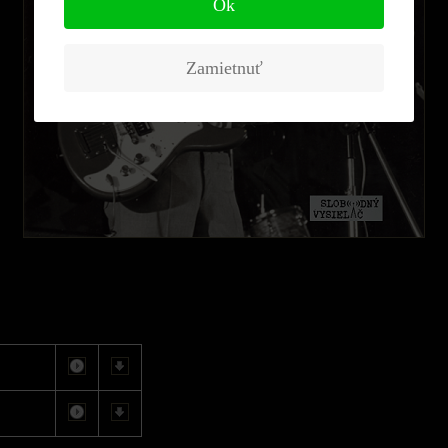
Ok
Zamietnuť