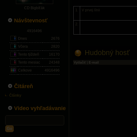
CD Bigbíťák
1.
V prvej línii
Návštevnosť
2.
4916496
Dnes
2676
Včera
2820
Hudobný hosť
Tento týždeň
16170
Tento mesiac
24348
Vytlačiť
|
E-mail
Celkove
4916496
Čitáreň
Články
Video vyhľadávanie
Go