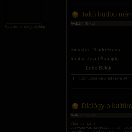
Takú hudbu mám
Vytlačiť
|
E-mail
Vytvorte si svoju vizitku
redaktor - Vlado Franc
hostia: Jozef Šuhajda
Ľubo Belák
1.
Túto hudbu mám rád - Lýra 50
Dialógy o kultú
Vytlačiť
|
E-mail
Vážení priatelia,
pozývam Vás na počúvanie rozhlasov
sme diskutovali o kultúre a jej problé