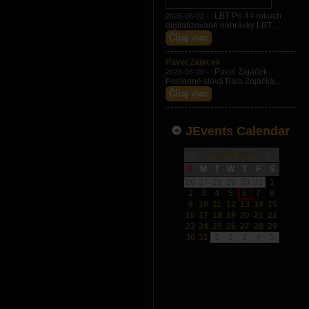
LBT Po 44 rokoch
2026-06-02 -
digitalizované nahrávky LBT...
Čítaj viac
Pavel Zajacek
Pavel Zajáček
2026-05-20 -
Posledné slová Pala Zajáčka...
Čítaj viac
JEvents Calendar
«
<
August
2026
>
»
S
M
T
W
T
F
S
26
27
28
29
30
31
1
2
3
4
5
6
7
8
9
10
11
12
13
14
15
16
17
18
19
20
21
22
23
24
25
26
27
28
29
30
31
1
2
3
4
5