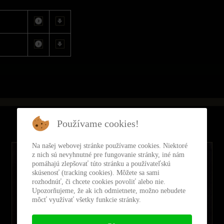
Hudobný hosť - rozhovor
Používame cookies!
Slobodný vysielač - 12.4.2018
Na našej webovej stránke používame cookies. Niektoré
z nich sú nevyhnutné pre fungovanie stránky, iné nám
pomáhajú zlepšovať túto stránku a používateľskú
skúsenosť (tracking cookies). Môžete sa sami
rozhodnúť, či chcete cookies povoliť alebo nie.
Upozorňujeme, že ak ich odmietnete, možno nebudete
môcť využívať všetky funkcie stránky.