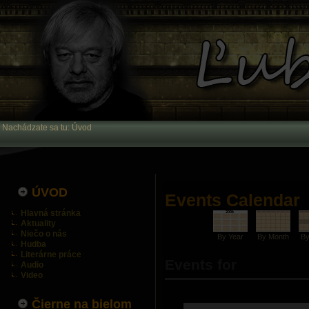
Nachádzate sa tu:
Úvod
ÚVOD
Events Calendar
Hlavná stránka
Aktuality
Niečo o nás
By Year
By Month
B
Hudba
Literárne práce
Events for
Audio
Video
Čierne na bielom