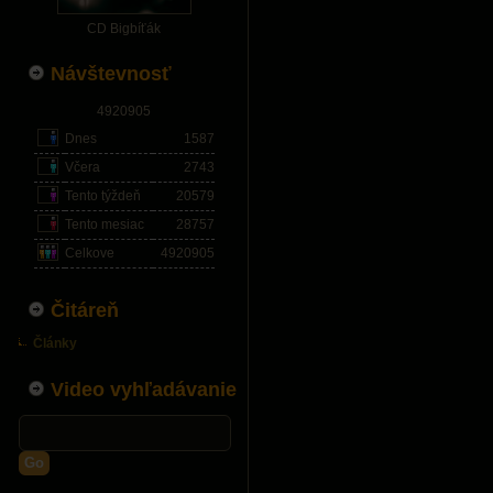
CD Bigbíťák
Návštevnosť
4920905
Dnes
1587
Včera
2743
Tento týždeň
20579
Tento mesiac
28757
Celkove
4920905
Čitáreň
Články
Video vyhľadávanie
Go