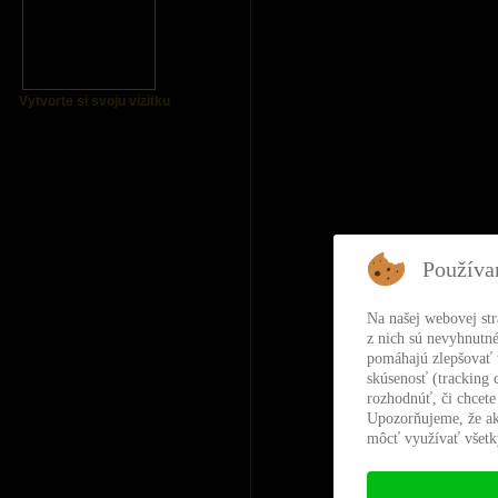
Vytvorte si svoju vizitku
Používa
Na našej webovej st
z nich sú nevyhnutné
pomáhajú zlepšovať t
skúsenosť (tracking 
rozhodnúť, či chcete
Upozorňujeme, že ak
môcť využívať všetky