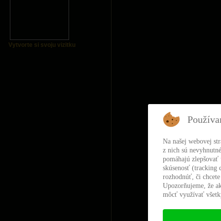
Vytvorte si svoju vizitku
Používa
Na našej webovej st
z nich sú nevyhnutné
pomáhajú zlepšovať t
skúsenosť (tracking 
rozhodnúť, či chcete
Upozorňujeme, že ak
môcť využívať všetky