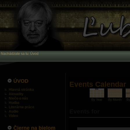
Nachádzate sa tu:
Úvod
ÚVOD
Events Calendar
Hlavná stránka
Aktuality
Niečo o nás
By Year
By Month
B
Hudba
Literárne práce
Events for
Audio
Video
Čierne na bielom