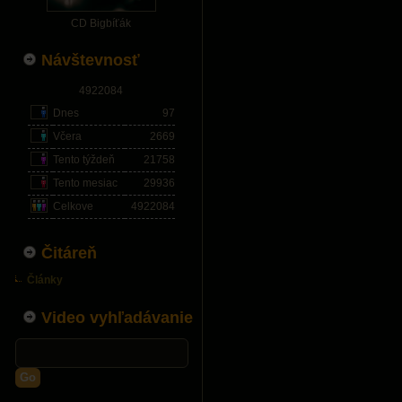
CD Bigbíťák
Návštevnosť
4922084
Dnes
97
Včera
2669
Tento týždeň
21758
Tento mesiac
29936
Celkove
4922084
Čitáreň
Články
Video vyhľadávanie
Go