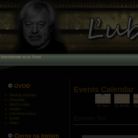
Nachádzate sa tu:
Úvod
ÚVOD
Events Calendar
Hlavná stránka
Aktuality
Niečo o nás
By Year
By Month
B
Hudba
Literárne práce
Events for
Audio
Video
Čierne na bielom