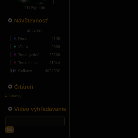
CD Bigbíťák
Návštevnosť
4924092
Dnes
2105
Včera
2669
Tento týždeň
23766
Tento mesiac
31944
Celkove
4924092
Čitáreň
Články
Video vyhľadávanie
Go