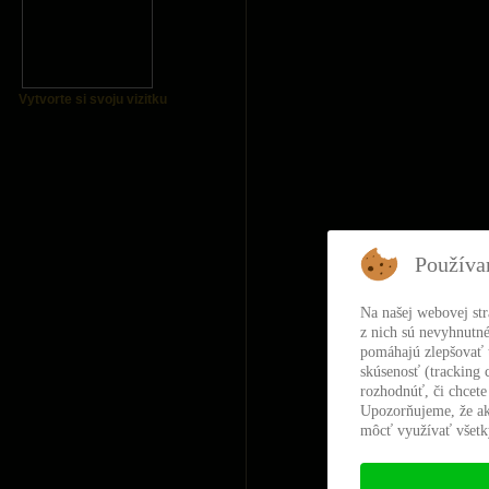
Vytvorte si svoju vizitku
Používa
Na našej webovej st
z nich sú nevyhnutné
pomáhajú zlepšovať t
skúsenosť (tracking 
rozhodnúť, či chcete
Upozorňujeme, že ak
môcť využívať všetky