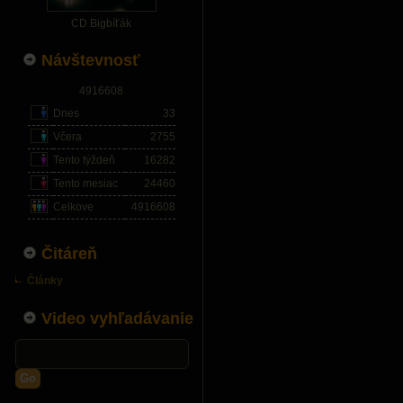
CD Bigbíťák
Návštevnosť
4916608
Dnes
33
Včera
2755
Tento týždeň
16282
Tento mesiac
24460
Celkove
4916608
Čitáreň
Články
Video vyhľadávanie
Go