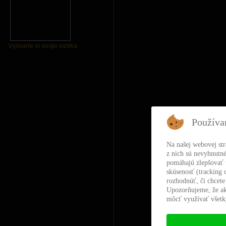
Vytvorte si svoju vizitku
Používa
Na našej webovej st
z nich sú nevyhnutné
pomáhajú zlepšovať t
skúsenosť (tracking 
rozhodnúť, či chcete
Upozorňujeme, že ak
môcť využívať všetky