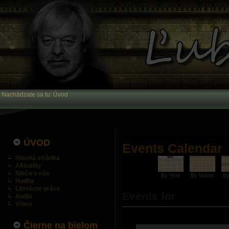
Nachádzate sa tu:
Úvod
ÚVOD
Events Calendar
Hlavná stránka
Aktuality
Niečo o nás
By Year
By Month
B
Hudba
Literárne práce
Events for
Audio
Video
Čierne na bielom