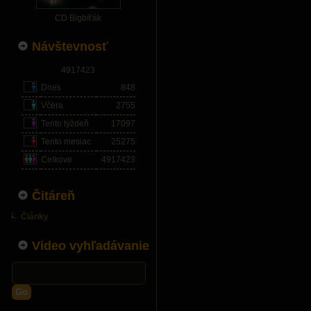
CD Bigbíťák
Návštevnosť
4917423
Dnes
848
Včera
2755
Tento týždeň
17097
Tento mesiac
25275
Celkove
4917423
Čitáreň
Články
Video vyhľadávanie
Go