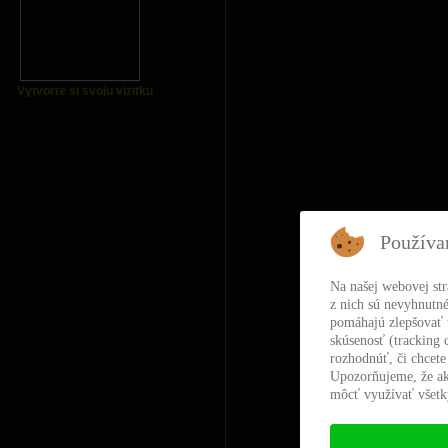
Vytvorte si svoju vizitku
Používa
Na našej webovej st
z nich sú nevyhnutné
pomáhajú zlepšovať t
skúsenosť (tracking 
rozhodnúť, či chcete
Upozorňujeme, že ak
môcť využívať všetky