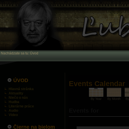
Nachádzate sa tu:
Úvod
ÚVOD
Events Calendar
Hlavná stránka
Aktuality
Niečo o nás
By Year
By Month
B
Hudba
Literárne práce
Events for
Audio
Video
Čierne na bielom