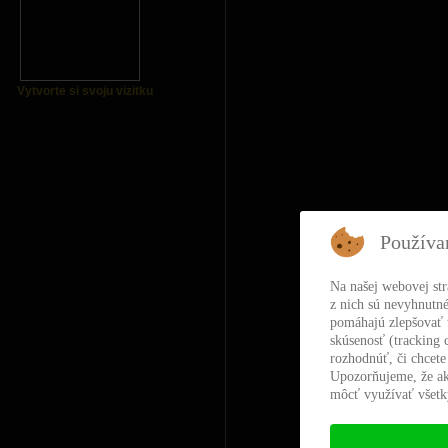
Vytvorte si svoju vizitku
Používa
Na našej webovej st
z nich sú nevyhnutné
pomáhajú zlepšovať t
skúsenosť (tracking 
rozhodnúť, či chcete
Upozorňujeme, že ak
môcť využívať všetky