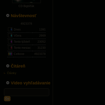
CD Bigbíťák
Návštevnosť
4923378
Dnes
1391
Včera
2669
Tento týždeň
23052
Tento mesiac
31230
Celkove
4923378
Čitáreň
Články
Video vyhľadávanie
Go