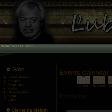
Nachádzate sa tu:
Úvod
ÚVOD
Events Calendar
Hlavná stránka
Aktuality
Niečo o nás
By Year
By Month
B
Hudba
Literárne práce
Events for
Audio
Video
Čierne na bielom