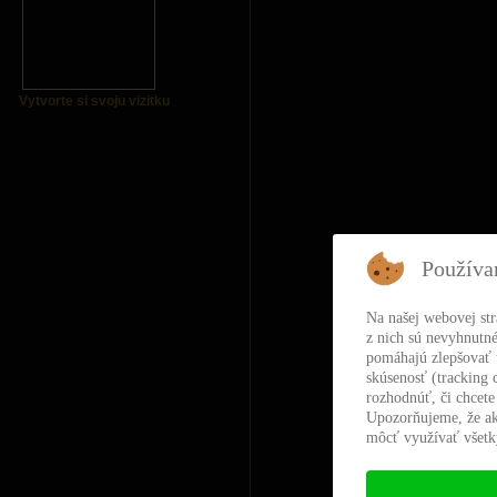
Vytvorte si svoju vizitku
Používa
Na našej webovej st
z nich sú nevyhnutné
pomáhajú zlepšovať t
skúsenosť (tracking 
rozhodnúť, či chcete
Upozorňujeme, že ak
môcť využívať všetky