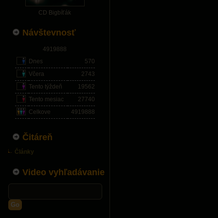
CD Bigbíťák
Návštevnosť
4919888
Dnes
570
Včera
2743
Tento týždeň
19562
Tento mesiac
27740
Celkove
4919888
Čitáreň
Články
Video vyhľadávanie
Go