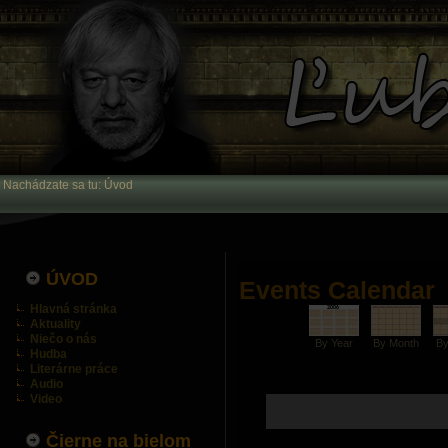
Nachádzate sa tu:
Úvod
ÚVOD
Events Calendar
Hlavná stránka
Aktuality
Niečo o nás
By Year
By Month
B
Hudba
Literárne práce
Audio
Video
Čierne na bielom