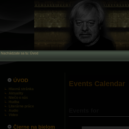
Nachádzate sa tu:
Úvod
ÚVOD
Events Calendar
Hlavná stránka
Aktuality
Niečo o nás
Hudba
Literárne práce
Events for
Audio
Video
Čierne na bielom