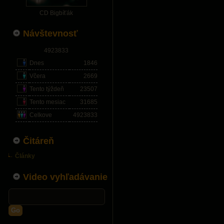
CD Bigbíťák
Návštevnosť
4923833
Dnes
1846
Včera
2669
Tento týždeň
23507
Tento mesiac
31685
Celkove
4923833
Čitáreň
Články
Video vyhľadávanie
Go