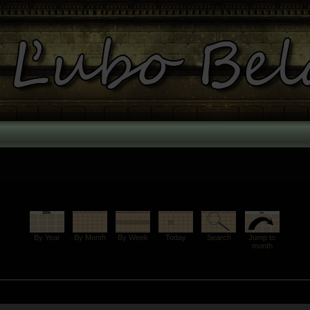
By Year
By Month
By Week
Today
Search
Jump to
month