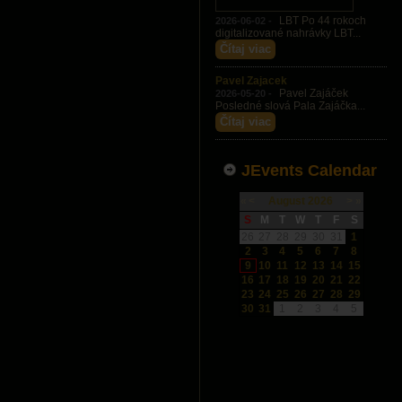
LBT Po 44 rokoch
2026-06-02 -
digitalizované nahrávky LBT...
Čítaj viac
Pavel Zajacek
Pavel Zajáček
2026-05-20 -
Posledné slová Pala Zajáčka...
Čítaj viac
JEvents Calendar
«
<
August
2026
>
»
S
M
T
W
T
F
S
26
27
28
29
30
31
1
2
3
4
5
6
7
8
9
10
11
12
13
14
15
16
17
18
19
20
21
22
23
24
25
26
27
28
29
30
31
1
2
3
4
5