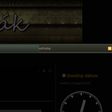
Vítam Vás na stránke Ľubo Belák. Dúfam, ž
Dnešný dátum
nedeľa, 9 august 2026