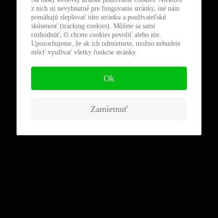
z nich sú nevyhnutné pre fungovanie stránky, iné nám
pomáhajú zlepšovať túto stránku a používateľskú
skúsenosť (tracking cookies). Môžete sa sami
rozhodnúť, či chcete cookies povoliť alebo nie.
Upozorňujeme, že ak ich odmietnete, možno nebudete
môcť využívať všetky funkcie stránky.
Ok
Zamietnuť