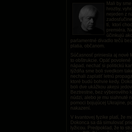
Mali by sme 
hrozby, vyhr
nejeden z ná
zadosťučinen
tí, ktorí cho
premiéra. Ne
účinkujú ak
parlamentné divadlo tečú bez 
platia, občanom.
Súčasnosť priniesla aj nové 
to obštrukcie. Opäť povolené
nápad, nechať si politickú k
týždňa sme boli svedkom take
nechali zaplatiť letnú propa
ktoré budú bohvie kedy. Dokon
boli dve ukážkou akejsi jedova
Beztrestne, bez výberového k
núdzi, alebo je mu siahnuté n
pomoci bojujúcej Ukrajine, p
nakazení.
V kvantovej fyzike platí, že 
Dokonca sa dá simulovať prieb
lyžicou. Predpoklad, že to st