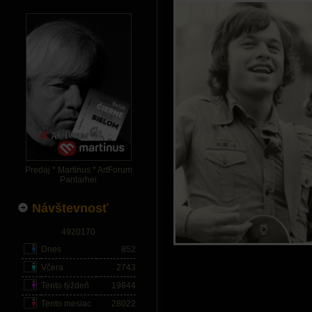
Predaj * Martinus * ArtForum
Pantarhei
Návštevnosť
4920170
Dnes
852
Včera
2743
Tento týždeň
19844
Tento mesiac
28022