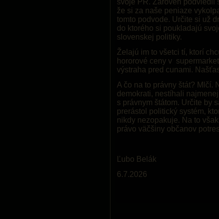
svoje PR. Zároveň podviedli 
že si za naše peniaze vykolp
tomto podvode. Určite si už 
do ktorého si poukladajú svo
slovenskej politiky.
Želajú im to všetci tí, ktorí 
hororové ceny v supermarket
výstraha pred cunami. Našťast
A čo na to právny štát? Mlčí. 
demokrati, nestíhali najmene
s právnym štátom. Určite by s
prerástol politický systém, kt
nikdy nezopakuje. Na to však
právo väčšiny občanov potresta
Ľubo Belák
6.7.2026