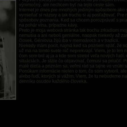
výnimočný, ale nechcem byť na tejto ceste sám.
Internet je dnes pre mnohých jediným spôsobom ako s
vymieňať si názory a tak trochu si aj posťažovať. Pre
spôsobov poznania. Keď sa chcem porozprávať s pria
na pohár vína, prípadne kávy.
Preto je moja webová stránka tak trochu zrkadlom moj
nemusia a ani neboli geniálne, naopak niekedy až zar
človek. Géniovia žijú iba v memoároch a v tradícii.
Niekedy mám pocit, najmä keď sa pozriem späť, že som
už ma na tomto svete nič neprekvapí. Viem, je to len no
čom som bol aj ja a kde som stretol veľa nových ľudí,
situáciách. Je stále čo objavovať, čomusi sa priučiť.
malé dieťa a priznám sa, veľmi rád sa tajne vo vnútri
Ponúkam informácie nielen o tom, čo som vytvoril, ale 
alebo ľudí, ktorých si vážim. Viem, že tu nebudeme nav
denníku osudov každého človeka.