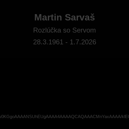
Martin Sarvaš
Rozlúčka so Servom
28.3.1961 - 1.7.2026
VBORw0KGgoAAAANSUhEUgAAAA4AAAAQCAQAAACMnYaxAAAA/klEQ