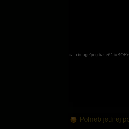
data:image/png;base64,i
Pohreb jednej pol