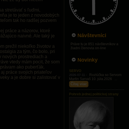
a stretávať s ľuďmi,
 mňa je to jeden z novodobých
teľom tak ho radšej pozvem
ej práce a názorov, ktoré
Návštevníci
ážajúco naivné. Ale taký je
Práve tu je 851 návštevníkov a
 prežil niekoľko životov a
žiadni členovia on-line
stalgia za tým, čo bolo, pri
 v nových prostrediach a
Novinky
 Práve vtedy mám pocit, že som
 správam ako puberťák.
SERVO
aj práce svojich priateľov
Rozlúčka so Servom
2026-07-11 -
eky a je dobre si zalistovať v
Martin Sarvaš 10. júla.2026 ...
Čítaj viac
Pohreb jednej politickej strany