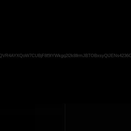
VR4AYXQoW7CUBjF8f9IYWkgq2l2k8llrmJBTOBxsyQlJENs4236