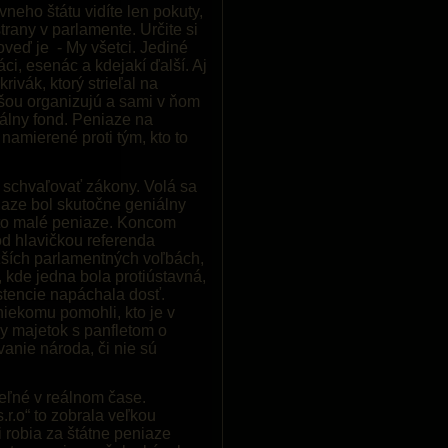
vneho štátu vidíte len pokuty,
trany v parlamente. Určite si
oveď je - My všetci. Jediné
áci, esenác a kdejakí ďalší. Aj
krivák, ktorý strieľal na
o šou organizujú a sami v ňom
álny fond. Peniaze na
namierené proti tým, kto to
i schvaľovať zákony. Volá sa
iaze bol skutočne geniálny
 to malé peniaze. Koncom
d hlavičkou referenda
ižších parlamentných voľbách,
 kde jedna bola protiústavná,
istencie napáchala dosť.
iekomu pomohli, kto je v
ny majetok s panfletom o
anie národa, či nie sú
teľné v reálnom čase.
r.o“ to zobrala veľkou
i robia za štátne peniaze