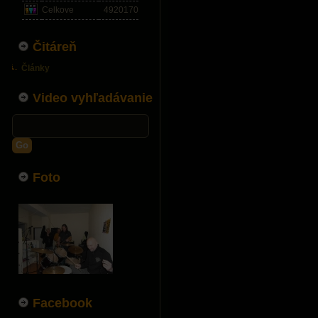
Celkove
4920170
Čitáreň
Články
Video vyhľadávanie
Go
Foto
Facebook