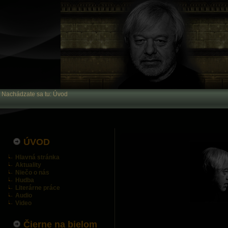
Nachádzate sa tu:
Úvod
ÚVOD
Hlavná stránka
Aktuality
Niečo o nás
Hudba
Literárne práce
Audio
Video
Čierne na bielom