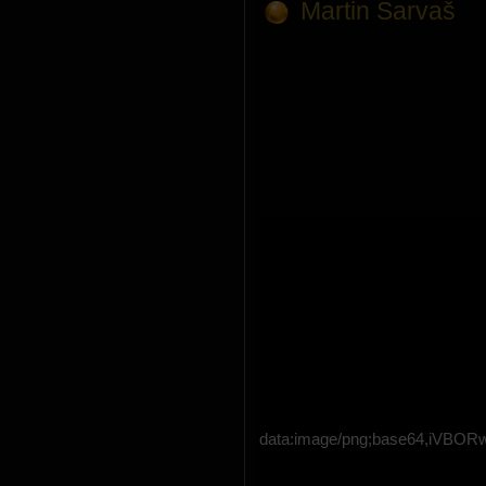
Martin Sarvaš
data:image/png;base64,i