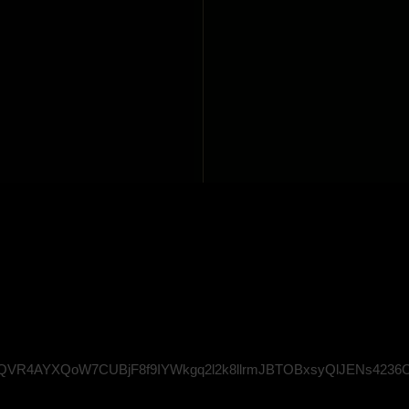
VR4AYXQoW7CUBjF8f9IYWkgq2l2k8llrmJBTOBxsyQlJENs4236