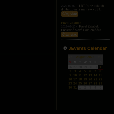
LBT Po 44 rokoch
2026-06-02 -
digitalizované nahrávky LBT...
Čítaj viac
Pavel Zajacek
Pavel Zajáček
2026-05-20 -
Posledné slová Pala Zajáčka...
Čítaj viac
JEvents Calendar
«
<
August
2026
>
»
S
M
T
W
T
F
S
26
27
28
29
30
31
1
2
3
4
5
6
7
8
9
10
11
12
13
14
15
16
17
18
19
20
21
22
23
24
25
26
27
28
29
30
31
1
2
3
4
5