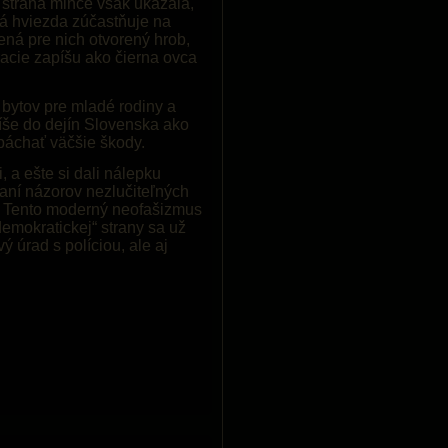
 strana mince však ukázala,
ná hviezda zúčastňuje na
ená pre nich otvorený hrob,
racie zapíšu ako čierna ovca
u bytov pre mladé rodiny a
še do dejín Slovenska ako
apáchať väčšie škody.
, a ešte si dali nálepku
saní názorov nezlučiteľných
ov. Tento moderný neofašizmus
demokratickej“ strany sa už
 úrad s políciou, ale aj