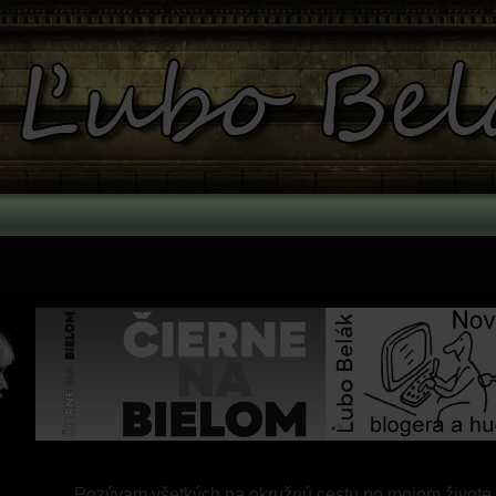
Pozývam všetkých na okružnú cestu po mojom živote. 