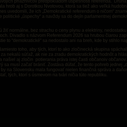
svojich priaznivcov predpokladom úspešnosti referenda. Druhá
ala hrob aj s Dorotkou Nvotovou, ktorá sa tiež ako veľká hudob
dnes uvedomili, že ich „Demokratické referendum o ničom“ znam
je politické „úspechy“ a navždy sa do dejín parlamentnej demok
chcú žiť normálne, bez strachu o ceny plynu a elektriny, nedostatk
och. Divadlo s názvom Referendum 2026 sa hrubou čiarou zapí
ie to “demokratické“ sa nedostalo ani na breh, kde by stihlo n
Namiesto toho, aby tých, ktorí to ako zločinecká skupina spáchali
j za nekalú súťaž, ak nie za zradu demokratických hodnôt a hlá
a našiel aj zločin potierania práva istej časti občanoiv občan
orý sa musí začať brániť. Zostáva dúfať, že tento pohreb jednej „
 by na Slovensku mala fungovať nielen finančná správa a daňový
ť, tých, ktorí s úsmevom na tvári ničia túto republiku.