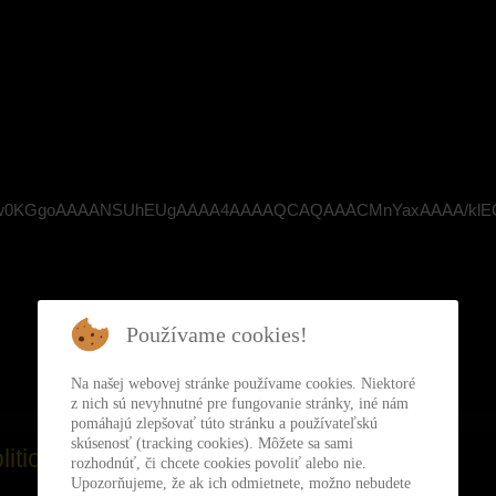
VBORw0KGgoAAAANSUhEUgAAAA4AAAAQCAQAAACMnYaxAAAA/klEQ
Používame cookies!
Na našej webovej stránke používame cookies. Niektoré
z nich sú nevyhnutné pre fungovanie stránky, iné nám
pomáhajú zlepšovať túto stránku a používateľskú
skúsenosť (tracking cookies). Môžete sa sami
itickej strany
rozhodnúť, či chcete cookies povoliť alebo nie.
Upozorňujeme, že ak ich odmietnete, možno nebudete