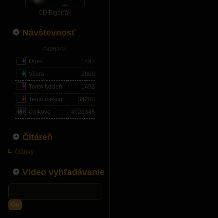
CD Bigbíťák
Návštevnosť
4926348
Dnes
1492
Včera
2869
Tento týždeň
1492
Tento mesiac
34200
Celkove
4926348
Čitáreň
Články
Video vyhľadávanie
Go