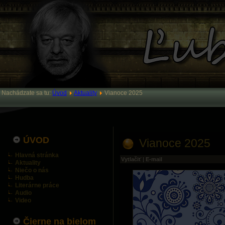
Nachádzate sa tu:
Úvod
Aktuality
Vianoce 2025
ÚVOD
Vianoce 2025
Hlavná stránka
Vytlačiť
|
E-mail
Aktuality
Niečo o nás
Hudba
Literárne práce
Audio
Video
Čierne na bielom