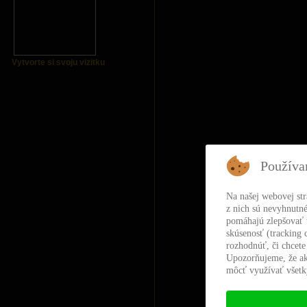
Vytvorte si svoju vizitku
Používa
Na našej webovej st
z nich sú nevyhnutné
pomáhajú zlepšovať t
skúsenosť (tracking 
rozhodnúť, či chcete
Upozorňujeme, že ak
môcť využívať všetky